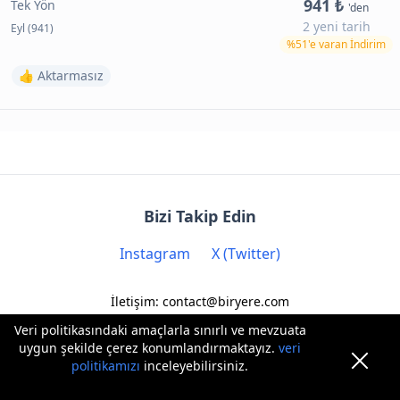
941 ₺
Tek Yön
'den
2 yeni tarih
Eyl (941)
%51'e varan İndirim
👍 Aktarmasız
Bizi Takip Edin
Instagram
X (Twitter)
İletişim: contact@biryere.com
Veri politikasındaki amaçlarla sınırlı ve mevzuata
uygun şekilde çerez konumlandırmaktayız.
veri
politikamızı
inceleyebilirsiniz.