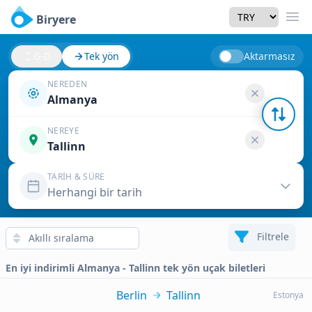
Currency
Biryere
Men
G-D
Tek yön
Aktarmasız
NEREDEN
Almanya
NEREYE
Tallinn
TARIH & SÜRE
Herhangi bir tarih
Filtrele
En iyi indirimli Almanya - Tallinn tek yön uçak biletleri
Berlin
Tallinn
Estonya