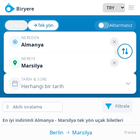
Currency
Biryere
Men
G-D
Tek yön
Aktarmasız
NEREDEN
Almanya
NEREYE
Marsilya
TARIH & SÜRE
Herhangi bir tarih
Filtrele
En iyi indirimli Almanya - Marsilya tek yön uçak biletleri
Berlin
Marsilya
Fransa