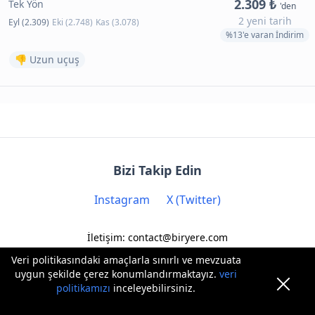
2.309 ₺
Tek Yön
'den
2 yeni tarih
Eyl (2.309)
Eki (2.748)
Kas (3.078)
%13'e varan İndirim
👎 Uzun uçuş
Bizi Takip Edin
Instagram
X (Twitter)
İletişim: contact@biryere.com
Veri politikasındaki amaçlarla sınırlı ve mevzuata
uygun şekilde çerez konumlandırmaktayız.
veri
politikamızı
inceleyebilirsiniz.