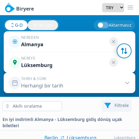
Currency
Biryere
Men
G-D
Tek yön
Aktarmasız
NEREDEN
Almanya
NEREYE
Lüksemburg
TARIH & SÜRE
Herhangi bir tarih
Filtrele
En iyi indirimli Almanya - Lüksemburg gidiş dönüş uçak
biletleri
Berlin
Lüksemburg
Lüksemburg