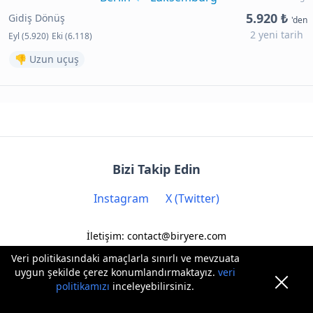
5.920 ₺
Gidiş Dönüş
'den
2 yeni tarih
Eyl (5.920)
Eki (6.118)
👎 Uzun uçuş
Bizi Takip Edin
Instagram
X (Twitter)
İletişim: contact@biryere.com
Veri politikasındaki amaçlarla sınırlı ve mevzuata
uygun şekilde çerez konumlandırmaktayız.
veri
politikamızı
inceleyebilirsiniz.