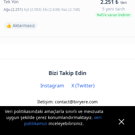
2.251 ₺
Tek Yön
'den
5 yeni tarih
Ağu (2.251)
Eyl (2.583)
Eki (2.638)
Kas (2.748)
%45'e varan İndirim
👍 Aktarmasız
Bizi Takip Edin
Instagram
X (Twitter)
İletişim: contact@biryere.com
Veri politikasındaki amaçlarla sınırlı ve mevzuata
uygun şekilde çerez konumlandırmaktayız.
veri
politikamızı
inceleyebilirsiniz.