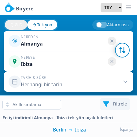
Currency
Biryere
Men
G-D
Tek yön
Aktarmasız
NEREDEN
Almanya
NEREYE
Ibiza
TARIH & SÜRE
Herhangi bir tarih
Filtrele
En iyi indirimli Almanya - Ibiza tek yön uçak biletleri
Berlin
Ibiza
İspanya