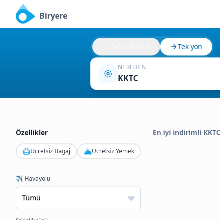
Biryere
Gidiş-Dönüş
Tek yön
NEREDEN
KKTC
Özellikler
En iyi indirimli KKT
Ücretsiz Bagaj
Ücretsiz Yemek
✈️ Havayolu