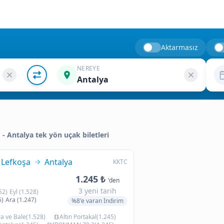
Aktarmasız
NEREYE
Antalya
C - Antalya tek yön uçak biletleri
Lefkoşa
Antalya
KKTC
1.245 ₺
'den
3 yeni tarih
52)
Eyl (1.528)
5)
Ara (1.247)
%8'e varan İndirim
 ve Bale(1.528)
Altın Portakal(1.245)