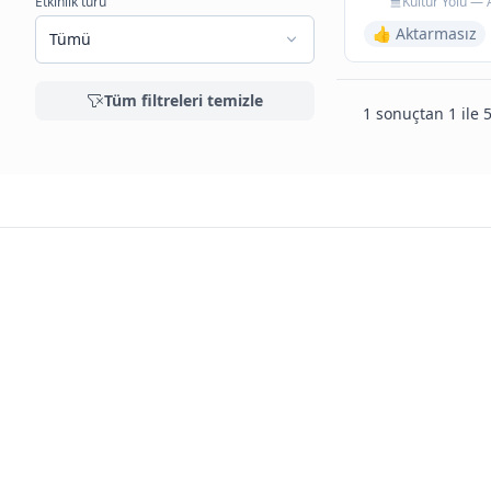
Etkinlik türü
Kültür Yolu — 
👍 Aktarmasız
Tümü
Tüm filtreleri temizle
1 sonuçtan 1 ile 5