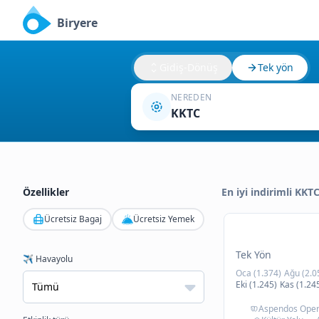
Biryere
Gidiş-Dönüş
Tek yön
NEREDEN
KKTC
Özellikler
En iyi indirimli KKT
Ücretsiz Bagaj
Ücretsiz Yemek
Tek Yön
✈️ Havayolu
Oca (1.374)
Ağu (2.0
Eki (1.245)
Kas (1.24
Aspendos Opera