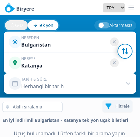
Currency
Biryere
Men
G-D
Tek yön
Aktarmasız
NEREDEN
Bulgaristan
NEREYE
Katanya
TARIH & SÜRE
Herhangi bir tarih
Filtrele
En iyi indirimli Bulgaristan - Katanya tek yön uçak biletleri
Uçuş bulunamadı. Lütfen farklı bir arama yapın.