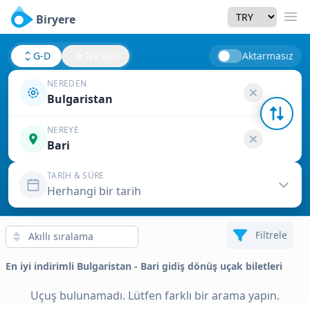
Currency
Biryere
Men
G-D
Tek yön
Aktarmasız
NEREDEN
Bulgaristan
NEREYE
Bari
TARIH & SÜRE
Herhangi bir tarih
Filtrele
En iyi indirimli Bulgaristan - Bari gidiş dönüş uçak biletleri
Uçuş bulunamadı. Lütfen farklı bir arama yapın.