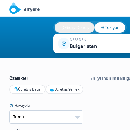
Biryere
Gidiş-Dönüş
Tek yön
NEREDEN
Bulgaristan
Özellikler
En iyi indirimli Bul
Ücretsiz Bagaj
Ücretsiz Yemek
✈️ Havayolu