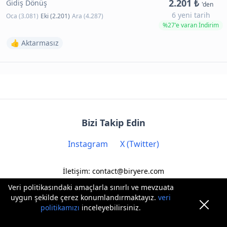
2.201 ₺
Gidiş Dönüş
'den
6 yeni tarih
Oca (3.081)
Eki (2.201)
Ara (4.287)
%27'e varan İndirim
👍 Aktarmasız
Bizi Takip Edin
Instagram
X (Twitter)
İletişim: contact@biryere.com
Veri politikasındaki amaçlarla sınırlı ve mevzuata
uygun şekilde çerez konumlandırmaktayız.
veri
politikamızı
inceleyebilirsiniz.