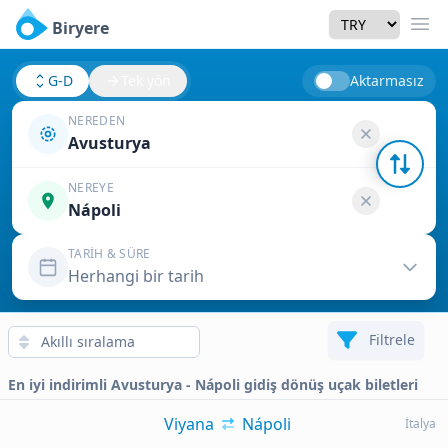
Currency
Biryere
Men
G-D
Tek yön
Aktarmasız
NEREDEN
Avusturya
NEREYE
Nápoli
TARIH & SÜRE
Herhangi bir tarih
Filtrele
En iyi indirimli Avusturya - Nápoli gidiş dönüş uçak biletleri
Viyana
Nápoli
İtalya