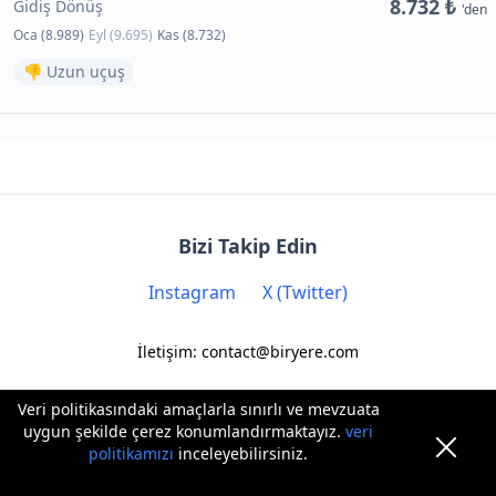
8.732 ₺
Gidiş Dönüş
'den
Oca (8.989)
Eyl (9.695)
Kas (8.732)
👎 Uzun uçuş
Bizi Takip Edin
Instagram
X (Twitter)
İletişim: contact@biryere.com
Veri politikasındaki amaçlarla sınırlı ve mevzuata
uygun şekilde çerez konumlandırmaktayız.
veri
politikamızı
inceleyebilirsiniz.