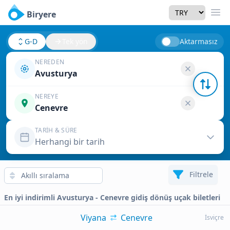
Currency
Biryere
Men
G-D
Tek yön
Aktarmasız
NEREDEN
Avusturya
NEREYE
Cenevre
TARIH & SÜRE
Herhangi bir tarih
Filtrele
En iyi indirimli Avusturya - Cenevre gidiş dönüş uçak biletleri
Viyana
Cenevre
İsviçre