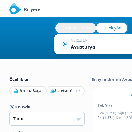
Biryere
Gidiş-Dönüş
Tek yön
NEREDEN
Avusturya
Özellikler
En iyi indirimli Avu
Ücretsiz Bagaj
Ücretsiz Yemek
Tek Yön
✈️ Havayolu
Oca (1.758)
Ağu (3.3
Eki (1.374)
Kas (1.53