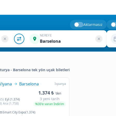
Aktarmasız
NEREYE
Barselona
sturya - Barselona tek yön uçak biletleri
Viyana
Barselona
İspanya
1.374 ₺
'den
3 yeni tarih
55)
Eyl (1.374)
8)
Ara (1.758)
%30'e varan İndirim
Smart City Expo(1.374)