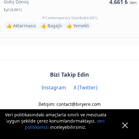
4.661 ₺
Gidiş Dönüş
'den
Eyl (4.661)
Contemporary İstanbul(4.661)
👍 Aktarmasız
👍 Bagajlı
👍 Yemekli
Bizi Takip Edin
Instagram
X (Twitter)
İletişim: contact@biryere.com
Veri politikasındaki amaçlarla sınırlı ve mevzuata
uygun şekilde çerez konumlandırmaktayız.
veri
politikamızı
inceleyebilirsiniz.