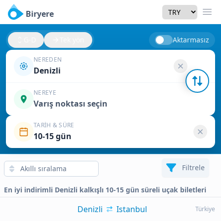
Currency
Biryere
Men
G-D
Tek yön
Aktarmasız
NEREDEN
Denizli
NEREYE
Varış noktası seçin
TARIH & SÜRE
10-15 gün
Filtrele
En iyi indirimli Denizli kalkışlı 10-15 gün süreli uçak biletleri
Denizli
Istanbul
Türkiye