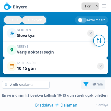
Currency
Biryere
Men
G-D
Tek yön
Aktarmasız
NEREDEN
Slovakya
NEREYE
Varış noktası seçin
TARIH & SÜRE
10-15 gün
Filtrele
En iyi indirimli Slovakya kalkışlı 10-15 gün süreli uçak biletleri
Bratislava
Dalaman
Slovakya