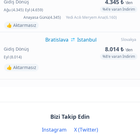
4.345 ₺
Gidiş Dönüş
'den
%4'e varan İndirim
Ağu (4.345)
Eyl (4.659)
Anayasa Günü(4.345)
Yedi Acılı Meryem Ana(6.160)
👍 Aktarmasız
Bratislava
Istanbul
Slovakya
8.014 ₺
Gidiş Dönüş
'den
%8'e varan İndirim
Eyl (8.014)
👍 Aktarmasız
Bizi Takip Edin
Instagram
X (Twitter)