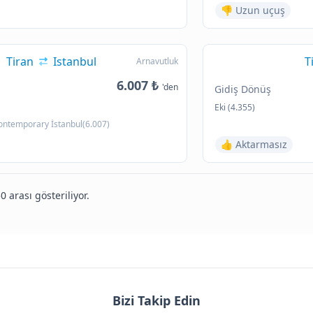
👎 Uzun uçuş
Tiran
Istanbul
T
Arnavutluk
6.007 ₺
'den
Gidiş Dönüş
Eki (4.355)
ontemporary İstanbul(6.007)
👍 Aktarmasız
0 arası gösteriliyor.
Bizi Takip Edin