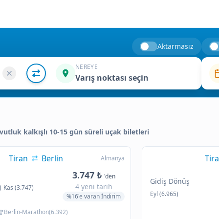
Aktarmasız
NEREYE
Varış noktası seçin
vutluk kalkışlı 10-15 gün süreli uçak biletleri
Tiran
Berlin
Tir
Almanya
3.747 ₺
'den
Gidiş Dönüş
4 yeni tarih
)
Kas (3.747)
Eyl (6.965)
%16'e varan İndirim
Berlin-Marathon(6.392)