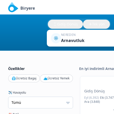
Biryere
Gidiş-Dönüş
Tek yön
NEREDEN
Arnavutluk
Özellikler
En iyi indirimli Arna
Ücretsiz Bagaj
Ücretsiz Yemek
Gidiş Dönüş
✈️ Havayolu
Eyl (6.392)
Eki (3.747
Ara (3.848)