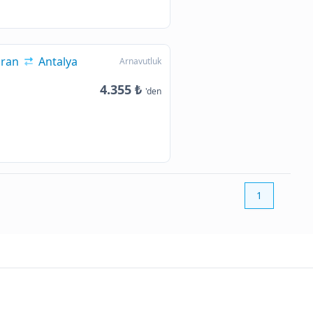
iran
Antalya
Arnavutluk
4.355 ₺
'den
1