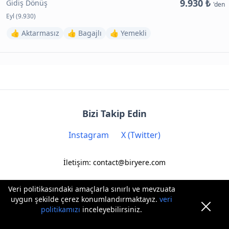
9.930 ₺
Gidiş Dönüş
'den
Eyl (9.930)
👍 Aktarmasız
👍 Bagajlı
👍 Yemekli
Bizi Takip Edin
Instagram
X (Twitter)
İletişim: contact@biryere.com
Veri politikasındaki amaçlarla sınırlı ve mevzuata
uygun şekilde çerez konumlandırmaktayız.
veri
politikamızı
inceleyebilirsiniz.