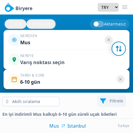
Currency
Biryere
Men
G-D
Tek yön
Aktarmasız
NEREDEN
Mus
NEREYE
Varış noktası seçin
TARIH & SÜRE
6-10 gün
Filtrele
En iyi indirimli Mus kalkışlı 6-10 gün süreli uçak biletleri
Mus
Istanbul
Türkiye