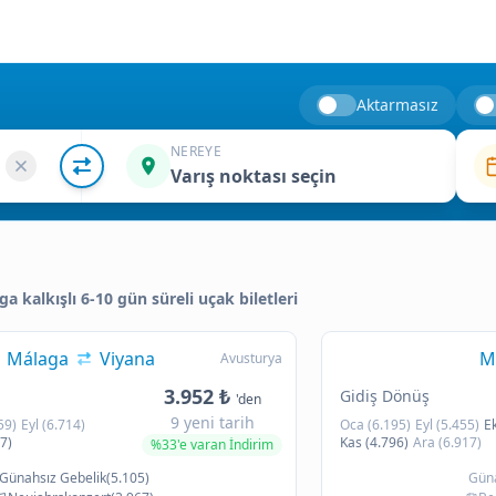
Aktarmasız
NEREYE
Varış noktası seçin
ga kalkışlı 6-10 gün süreli uçak biletleri
Málaga
Viyana
M
Avusturya
3.952 ₺
Gidiş Dönüş
'den
9 yeni tarih
59)
Eyl (6.714)
Oca (6.195)
Eyl (5.455)
Ek
7)
Kas (4.796)
Ara (6.917)
%33'e varan İndirim
Günahsız Gebelik(5.105)
Güna