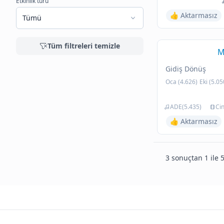
Etkinlik türü
👍 Aktarmasız
Tümü
Tüm filtreleri temizle
M
Gidiş Dönüş
Oca (4.626)
Eki (5.05
ADE(5.435)
Ci
👍 Aktarmasız
3 sonuçtan 1 ile 5