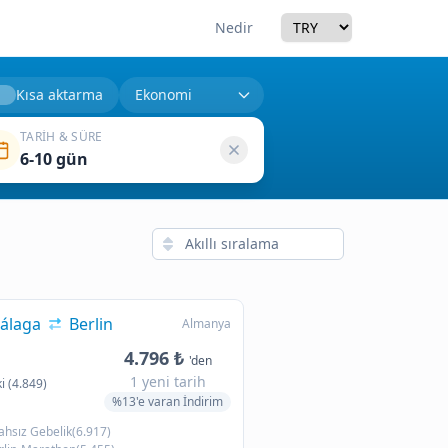
Currency
Nedir
Kısa aktarma
TARIH & SÜRE
6-10 gün
álaga
Berlin
Almanya
4.796 ₺
'den
1 yeni tarih
i (4.849)
%13'e varan İndirim
hsız Gebelik(6.917)