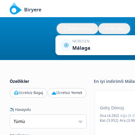
Biryere
Gidiş-Dönüş
Tek yön
NEREDEN
Málaga
Özellikler
En iyi indirimli Mála
Ücretsiz Bagaj
Ücretsiz Yemek
Gidiş Dönüş
✈️ Havayolu
Oca (4.282)
Ağu (8.3
Kas (3.952)
Ara (3.96