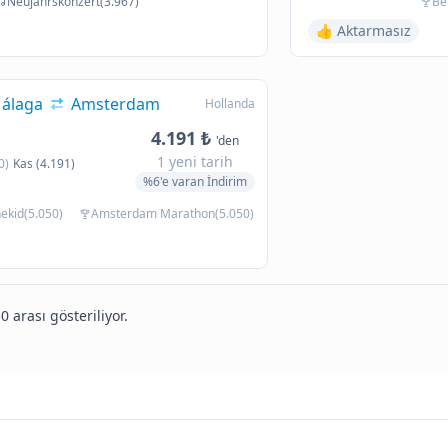
Neujahrskonzert(3.967)
Be
👍 Aktarmasız
álaga
Amsterdam
Hollanda
4.191 ₺
'den
1 yeni tarih
0)
Kas (4.191)
%6'e varan İndirim
nekid(5.050)
Amsterdam Marathon(5.050)
0 arası gösteriliyor.