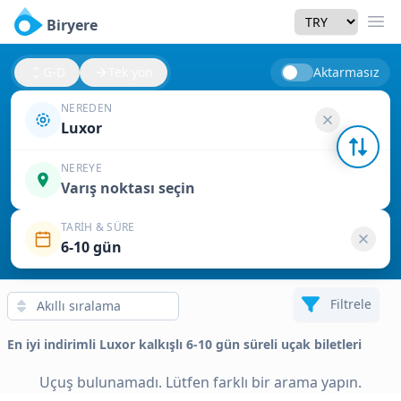
Currency
Biryere
Men
G-D
Tek yön
Aktarmasız
NEREDEN
Luxor
NEREYE
Varış noktası seçin
TARIH & SÜRE
6-10 gün
Filtrele
En iyi indirimli Luxor kalkışlı 6-10 gün süreli uçak biletleri
Uçuş bulunamadı. Lütfen farklı bir arama yapın.