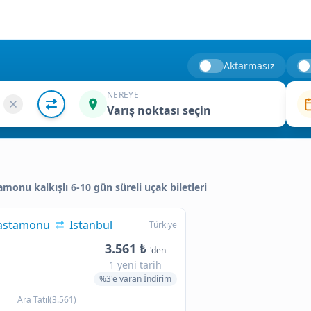
Aktarmasız
NEREYE
Varış noktası seçin
tamonu kalkışlı 6-10 gün süreli uçak biletleri
astamonu
Istanbul
Türkiye
3.561 ₺
'den
1 yeni tarih
%3'e varan İndirim
Ara Tatil(3.561)