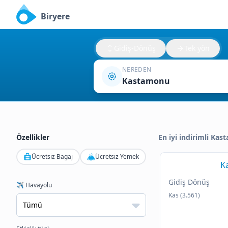
Biryere
Gidiş-Dönüş
Tek yön
NEREDEN
Kastamonu
Özellikler
En iyi indirimli Kas
Ücretsiz Bagaj
Ücretsiz Yemek
K
Gidiş Dönüş
✈️ Havayolu
Kas (3.561)