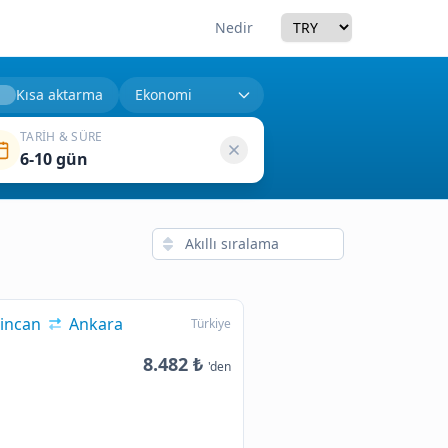
Currency
Nedir
Kısa aktarma
TARIH & SÜRE
6-10 gün
incan
Ankara
Türkiye
8.482 ₺
'den