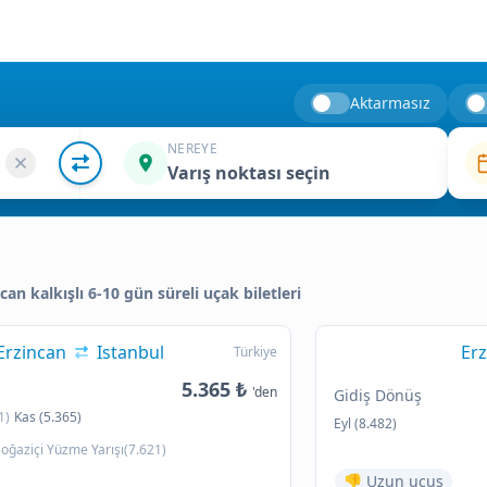
Aktarmasız
NEREYE
Varış noktası seçin
ncan kalkışlı 6-10 gün süreli uçak biletleri
Erzincan
Istanbul
Erz
Türkiye
5.365 ₺
'den
Gidiş Dönüş
1)
Kas (5.365)
Eyl (8.482)
oğaziçi Yüzme Yarışı(7.621)
👎 Uzun uçuş