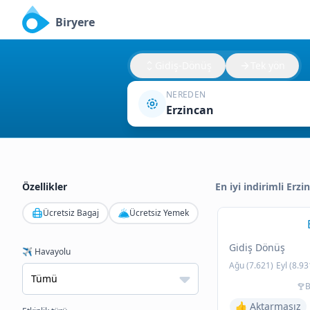
Biryere
Gidiş-Dönüş
Tek yön
NEREDEN
Erzincan
Özellikler
En iyi indirimli Erzi
Ücretsiz Bagaj
Ücretsiz Yemek
Gidiş Dönüş
✈️ Havayolu
Ağu (7.621)
Eyl (8.93
B
👍 Aktarmasız