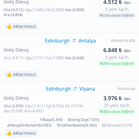
4.512 ₺
Gidiş Dönüş
'den
5 yeni tarih
Oca (4.512)
Ağu (7.685)
Eki (5.658)
Kas (4.809)
Ara (4.804)
%16'e varan İndirim
👍 Aktarmasız
Edinburgh
Antalya
Birleşik Krallık
6.848 ₺
Gidiş Dönüş
'den
5 yeni tarih
Oca (9.617)
Ağu (7.711)
Eyl (7.589)
Kas (6.848)
%30'e varan İndirim
👍 Aktarmasız
Edinburgh
Viyana
Avusturya
3.976 ₺
Gidiş Dönüş
'den
35 yeni tarih
Oca (3.976)
Ağu (7.411)
Eyl (9.556)
Eki (5.574)
Kas (5.509)
Ara (4.983)
%38'e varan İndirim
Yılbaşı(6.394)
Boxing Day(7.055)
Neujahrskonzert(4.983)
Hahnenkamm(4.066)
Viennale(5.574)
👍 Aktarmasız