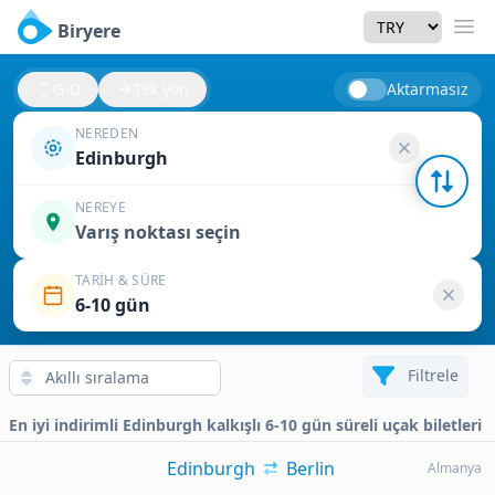
Currency
Biryere
Men
G-D
Tek yön
Aktarmasız
NEREDEN
Edinburgh
NEREYE
Varış noktası seçin
TARIH & SÜRE
6-10 gün
Filtrele
En iyi indirimli Edinburgh kalkışlı 6-10 gün süreli uçak biletleri
Edinburgh
Berlin
Almanya