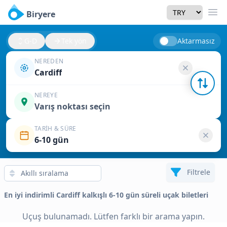
Currency
Biryere
Men
G-D
Tek yön
Aktarmasız
NEREDEN
Cardiff
NEREYE
Varış noktası seçin
TARIH & SÜRE
6-10 gün
Filtrele
En iyi indirimli Cardiff kalkışlı 6-10 gün süreli uçak biletleri
Uçuş bulunamadı. Lütfen farklı bir arama yapın.