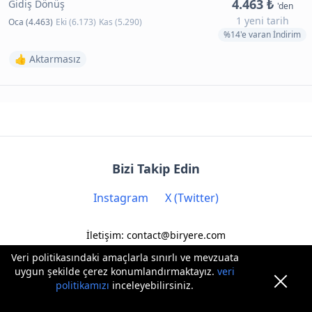
4.463 ₺
Gidiş Dönüş
'den
1 yeni tarih
Oca (4.463)
Eki (6.173)
Kas (5.290)
%14'e varan İndirim
👍 Aktarmasız
Bizi Takip Edin
Instagram
X (Twitter)
İletişim: contact@biryere.com
Veri politikasındaki amaçlarla sınırlı ve mevzuata
uygun şekilde çerez konumlandırmaktayız.
veri
politikamızı
inceleyebilirsiniz.