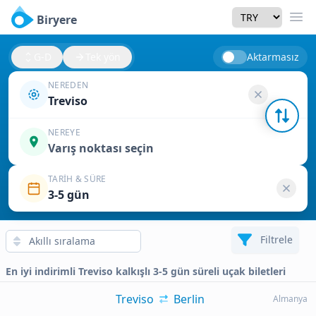
Currency
Biryere
Men
G-D
Tek yön
Aktarmasız
NEREDEN
Treviso
NEREYE
Varış noktası seçin
TARIH & SÜRE
3-5 gün
Filtrele
En iyi indirimli Treviso kalkışlı 3-5 gün süreli uçak biletleri
Treviso
Berlin
Almanya