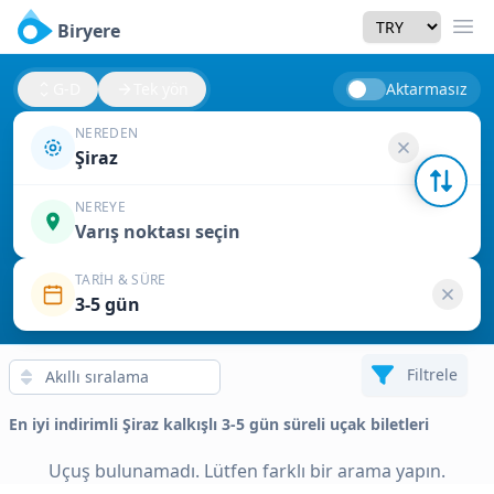
Currency
Biryere
Men
G-D
Tek yön
Aktarmasız
NEREDEN
Şiraz
NEREYE
Varış noktası seçin
TARIH & SÜRE
3-5 gün
Filtrele
En iyi indirimli Şiraz kalkışlı 3-5 gün süreli uçak biletleri
Uçuş bulunamadı. Lütfen farklı bir arama yapın.