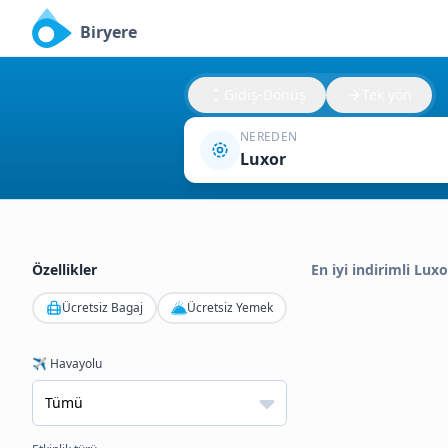
Biryere
Gidiş-Dönüş
Tek yön
NEREDEN
Luxor
Özellikler
En iyi indirimli Luxo
Ücretsiz Bagaj
Ücretsiz Yemek
✈️ Havayolu