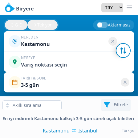
Currency
Biryere
Men
G-D
Tek yön
Aktarmasız
NEREDEN
Kastamonu
NEREYE
Varış noktası seçin
TARIH & SÜRE
3-5 gün
Filtrele
En iyi indirimli Kastamonu kalkışlı 3-5 gün süreli uçak biletleri
Kastamonu
Istanbul
Türkiye