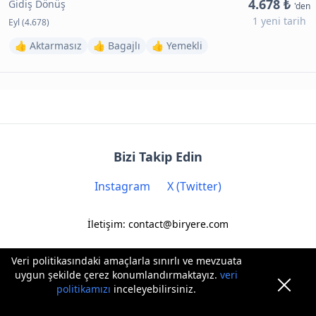
4.678 ₺
Gidiş Dönüş
'den
1 yeni tarih
Eyl (4.678)
👍 Aktarmasız
👍 Bagajlı
👍 Yemekli
Bizi Takip Edin
Instagram
X (Twitter)
İletişim: contact@biryere.com
Veri politikasındaki amaçlarla sınırlı ve mevzuata
uygun şekilde çerez konumlandırmaktayız.
veri
politikamızı
inceleyebilirsiniz.