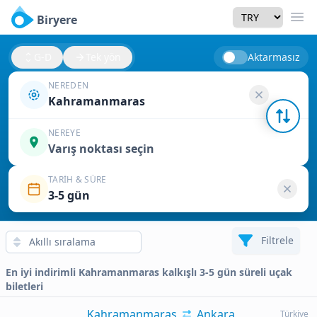
Currency
Biryere
Men
G-D
Tek yön
Aktarmasız
NEREDEN
Kahramanmaras
NEREYE
Varış noktası seçin
TARIH & SÜRE
3-5 gün
Filtrele
En iyi indirimli Kahramanmaras kalkışlı 3-5 gün süreli uçak
biletleri
Kahramanmaras
Ankara
Türkiye