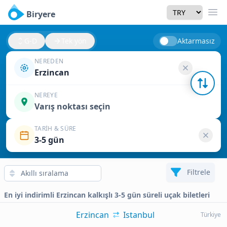
Currency
Biryere
Men
G-D
Tek yön
Aktarmasız
NEREDEN
Erzincan
NEREYE
Varış noktası seçin
TARIH & SÜRE
3-5 gün
Filtrele
En iyi indirimli Erzincan kalkışlı 3-5 gün süreli uçak biletleri
Erzincan
Istanbul
Türkiye