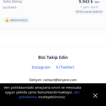
9.943 ₺
Gidiş Dönüş
'den
1 yeni tarih
Eyl (9.943)
%16'e varan İndirim
👍 Aktarmasız
Bizi Takip Edin
Instagram
X (Twitter)
İletişim: contact@biryere.com
Veri politikasındaki amaçlarla sınırlı ve mevzuata
uygun şekilde çerez konumlandırmaktayız.
veri
politikamızı
inceleyebilirsiniz.