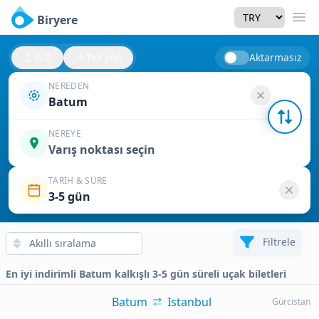
Currency
Biryere
Men
G-D
Tek yön
Aktarmasız
NEREDEN
Batum
NEREYE
Varış noktası seçin
TARIH & SÜRE
3-5 gün
Filtrele
En iyi indirimli Batum kalkışlı 3-5 gün süreli uçak biletleri
Batum
Istanbul
Gürcistan