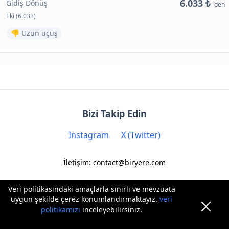
6.033 ₺
Gidiş Dönüş
'den
Eki (6.033)
👎 Uzun uçuş
Bizi Takip Edin
Instagram
X (Twitter)
İletişim: contact@biryere.com
Veri politikasındaki amaçlarla sınırlı ve mevzuata
uygun şekilde çerez konumlandırmaktayız.
veri
politikamızı
inceleyebilirsiniz.