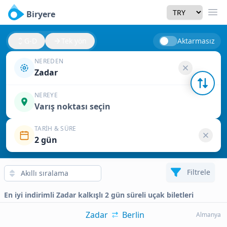
Currency
Biryere
Men
G-D
Tek yön
Aktarmasız
NEREDEN
Zadar
NEREYE
Varış noktası seçin
TARIH & SÜRE
2 gün
Filtrele
En iyi indirimli Zadar kalkışlı 2 gün süreli uçak biletleri
Zadar
Berlin
Almanya