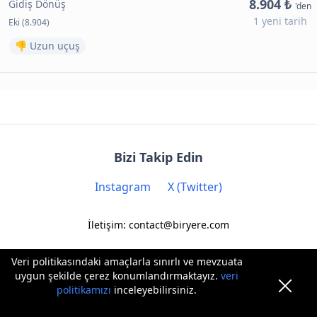
8.904 ₺
Gidiş Dönüş
'den
1 yeni tarih
Eki (8.904)
👎 Uzun uçuş
Bizi Takip Edin
Instagram
X (Twitter)
İletişim: contact@biryere.com
Veri politikasındaki amaçlarla sınırlı ve mevzuata
uygun şekilde çerez konumlandırmaktayız.
veri
politikamızı
inceleyebilirsiniz.