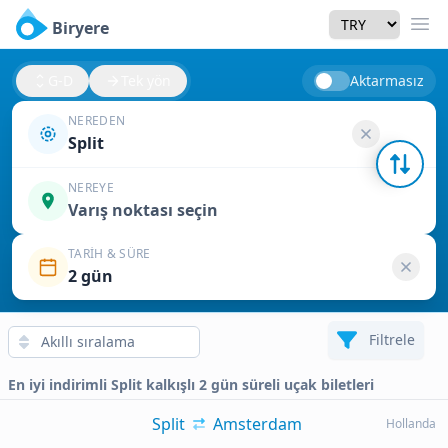
Currency
Biryere
Men
G-D
Tek yön
Aktarmasız
NEREDEN
Split
NEREYE
Varış noktası seçin
TARIH & SÜRE
2 gün
Filtrele
En iyi indirimli Split kalkışlı 2 gün süreli uçak biletleri
Split
Amsterdam
Hollanda