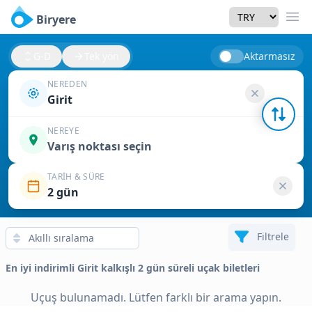
Currency
Biryere
Men
G-D
Tek yön
Aktarmasız
NEREDEN
Girit
NEREYE
Varış noktası seçin
TARIH & SÜRE
2 gün
Filtrele
En iyi indirimli Girit kalkışlı 2 gün süreli uçak biletleri
Uçuş bulunamadı. Lütfen farklı bir arama yapın.