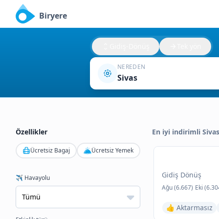
Biryere
Gidiş-Dönüş
Tek yön
NEREDEN
Sivas
Özellikler
En iyi indirimli Siva
Ücretsiz Bagaj
Ücretsiz Yemek
Gidiş Dönüş
✈️ Havayolu
Ağu (6.667)
Eki (6.30
👍 Aktarmasız