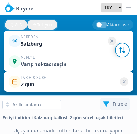
Currency
Biryere
Men
G-D
Tek yön
Aktarmasız
NEREDEN
Salzburg
NEREYE
Varış noktası seçin
TARIH & SÜRE
2 gün
Filtrele
En iyi indirimli Salzburg kalkışlı 2 gün süreli uçak biletleri
Uçuş bulunamadı. Lütfen farklı bir arama yapın.