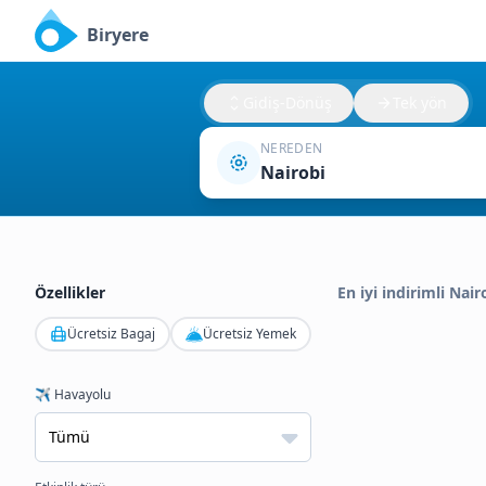
Biryere
Gidiş-Dönüş
Tek yön
NEREDEN
Nairobi
Özellikler
En iyi indirimli Nair
Ücretsiz Bagaj
Ücretsiz Yemek
✈️ Havayolu