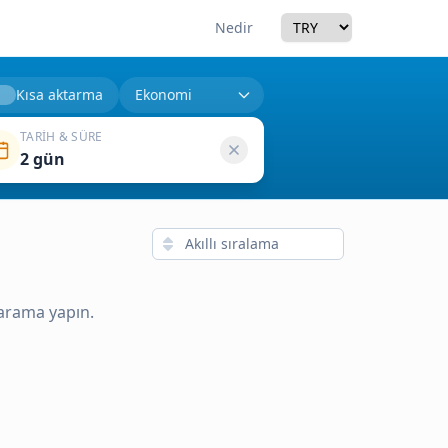
Currency
Nedir
Kısa aktarma
TARIH & SÜRE
2 gün
 arama yapın.