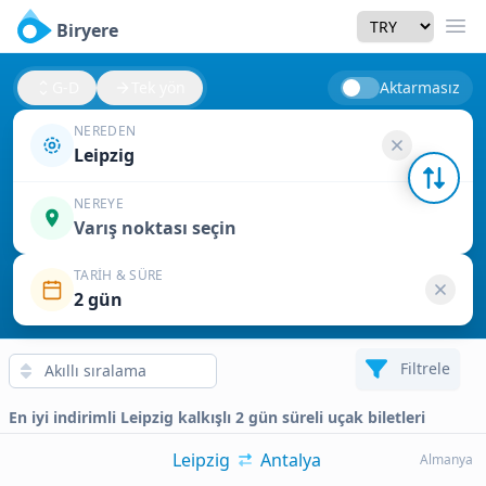
Currency
Biryere
Men
G-D
Tek yön
Aktarmasız
NEREDEN
Leipzig
NEREYE
Varış noktası seçin
TARIH & SÜRE
2 gün
Filtrele
En iyi indirimli Leipzig kalkışlı 2 gün süreli uçak biletleri
Leipzig
Antalya
Almanya