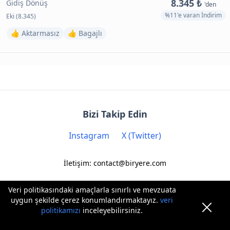
8.345 ₺
Gidiş Dönüş
'den
%11'e varan İndirim
Eki (8.345)
👍 Aktarmasız
👍 Bagajlı
Bizi Takip Edin
Instagram
X (Twitter)
İletişim: contact@biryere.com
Veri politikasındaki amaçlarla sınırlı ve mevzuata
uygun şekilde çerez konumlandırmaktayız.
veri
politikamızı
inceleyebilirsiniz.