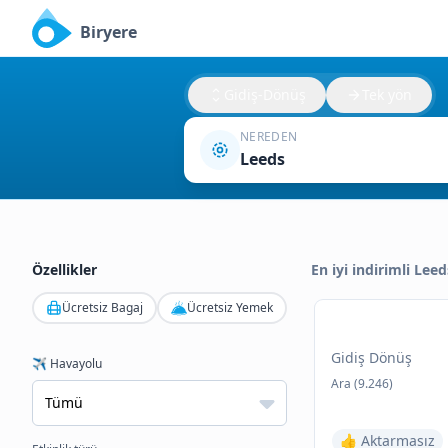
Biryere
Gidiş-Dönüş
Tek yön
NEREDEN
Leeds
Özellikler
En iyi indirimli Leed
Ücretsiz Bagaj
Ücretsiz Yemek
Gidiş Dönüş
✈️ Havayolu
Ara (9.246)
👍 Aktarmasız