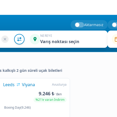
Aktarmasız
NEREYE
Varış noktası seçin
s kalkışlı 2 gün süreli uçak biletleri
Leeds
Viyana
Avusturya
9.246 ₺
'den
%21'e varan İndirim
Boxing Day(9.246)