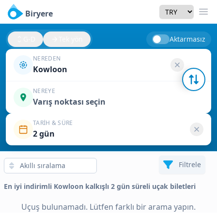
Currency
Biryere
Men
G-D
Tek yön
Aktarmasız
NEREDEN
Kowloon
NEREYE
Varış noktası seçin
TARIH & SÜRE
2 gün
Filtrele
En iyi indirimli Kowloon kalkışlı 2 gün süreli uçak biletleri
Uçuş bulunamadı. Lütfen farklı bir arama yapın.