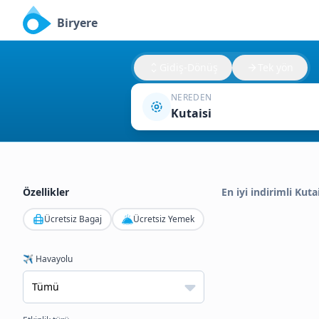
Biryere
Gidiş-Dönüş
Tek yön
NEREDEN
Kutaisi
Özellikler
En iyi indirimli Kuta
Ücretsiz Bagaj
Ücretsiz Yemek
✈️ Havayolu