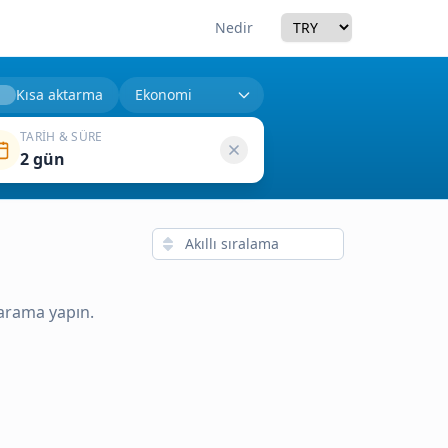
Currency
Nedir
Kısa aktarma
TARIH & SÜRE
2 gün
 arama yapın.