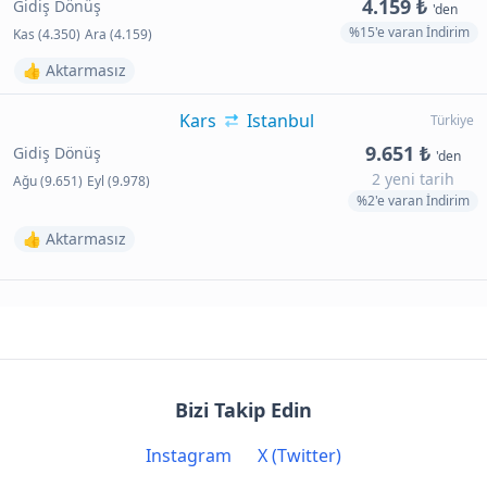
4.159 ₺
Gidiş Dönüş
'den
%15'e varan İndirim
Kas (4.350)
Ara (4.159)
👍 Aktarmasız
Kars
Istanbul
Türkiye
9.651 ₺
Gidiş Dönüş
'den
2 yeni tarih
Ağu (9.651)
Eyl (9.978)
%2'e varan İndirim
👍 Aktarmasız
Bizi Takip Edin
Instagram
X (Twitter)