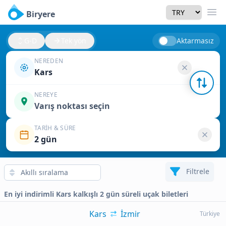
Currency
Biryere
Men
G-D
Tek yön
Aktarmasız
NEREDEN
Kars
NEREYE
Varış noktası seçin
TARIH & SÜRE
2 gün
Filtrele
En iyi indirimli Kars kalkışlı 2 gün süreli uçak biletleri
Kars
İzmir
Türkiye