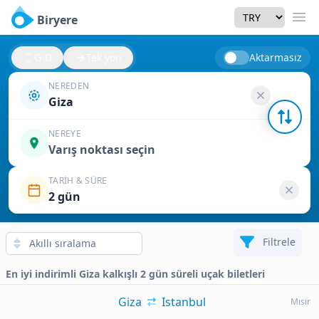
Currency
Biryere
Men
G-D
Tek yön
Aktarmasız
NEREDEN
Giza
NEREYE
Varış noktası seçin
TARIH & SÜRE
2 gün
Filtrele
En iyi indirimli Giza kalkışlı 2 gün süreli uçak biletleri
Giza
Istanbul
Mısır