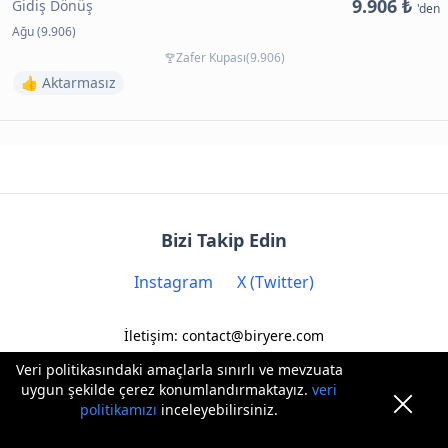
9.906 ₺
Gidiş Dönüş
'den
Ağu (9.906)
Zafer Kupası(9.906)
👍 Aktarmasız
Bizi Takip Edin
Instagram
X (Twitter)
İletişim: contact@biryere.com
Veri politikasındaki amaçlarla sınırlı ve mevzuata
uygun şekilde çerez konumlandırmaktayız.
veri
politikamızı
inceleyebilirsiniz.