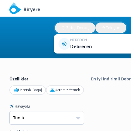
Biryere
Gidiş-Dönüş
Tek yön
NEREDEN
Debrecen
Özellikler
En iyi indirimli Debr
Ücretsiz Bagaj
Ücretsiz Yemek
✈️ Havayolu