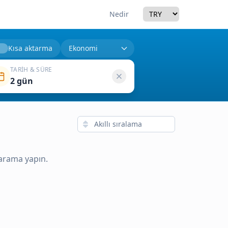
Currency
Nedir
Kısa aktarma
TARIH & SÜRE
2 gün
 arama yapın.