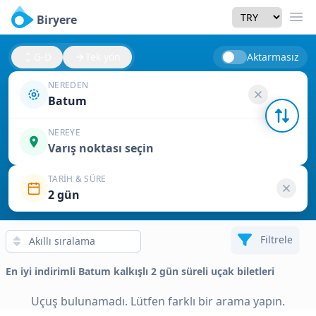
Currency
Biryere
Men
G-D
Tek yön
Aktarmasız
NEREDEN
Batum
NEREYE
Varış noktası seçin
TARIH & SÜRE
2 gün
Filtrele
En iyi indirimli Batum kalkışlı 2 gün süreli uçak biletleri
Uçuş bulunamadı. Lütfen farklı bir arama yapın.