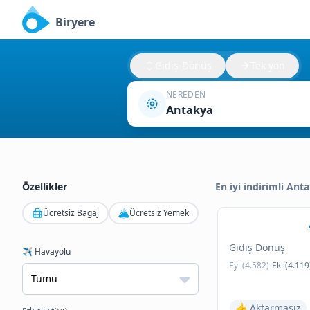
Biryere
Gidiş-Dönüş
Tek yön
NEREDEN
Antakya
Özellikler
En iyi indirimli Anta
Ücretsiz Bagaj
Ücretsiz Yemek
Gidiş Dönüş
✈️ Havayolu
Eyl (4.582)
Eki (4.119
👍 Aktarmasız