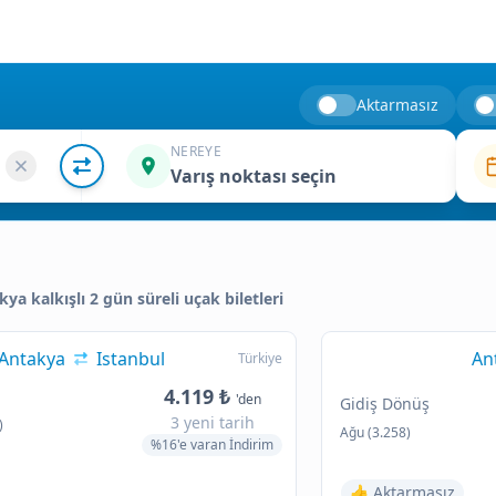
Aktarmasız
NEREYE
Varış noktası seçin
kya kalkışlı 2 gün süreli uçak biletleri
Antakya
Istanbul
An
Türkiye
4.119 ₺
'den
Gidiş Dönüş
3 yeni tarih
)
Ağu (3.258)
%16'e varan İndirim
👍 Aktarmasız