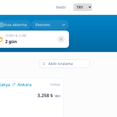
Currency
Nedir
Kısa aktarma
TARIH & SÜRE
2 gün
takya
Ankara
Türkiye
3.258 ₺
'den